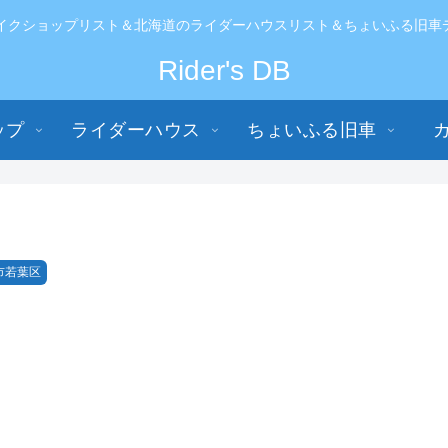
イクショップリスト＆北海道のライダーハウスリスト＆ちょいふる旧車データ
Rider's DB
ップ
ライダーハウス
ちょいふる旧車
市若葉区