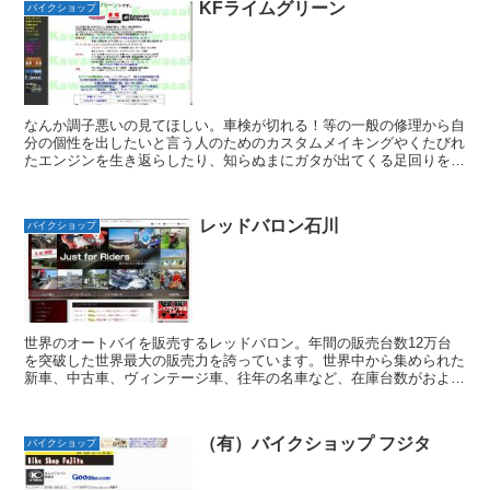
KFライムグリーン
バイクショップ
なんか調子悪いの見てほしい。車検が切れる！等の一般の修理から自
分の個性を出したいと言う人のためのカスタムメイキングやくたびれ
たエンジンを生き返らしたり、知らぬまにガタが出てくる足回りを直
したり他、ボルトが折れた！ネジ穴がつぶれた！等を直す特...
レッドバロン石川
バイクショップ
世界のオートバイを販売するレッドバロン。年間の販売台数12万台
を突破した世界最大の販売力を誇っています。世界中から集められた
新車、中古車、ヴィンテージ車、往年の名車など、在庫台数がおよそ
134万という豊富さも、ユーザーのニーズに迅速・的確に...
（有）バイクショップ フジタ
バイクショップ