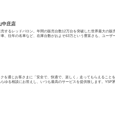
山中庄店
販売するレッドバロン。年間の販売台数12万台を突破した世界最大の販
車、往年の名車など、在庫台数がおよそ63万という豊富さも、ユーザーの
バイクを通じお客さまに「安全で、快適で、楽しく」走ってもらえること
らゆる相談にお答えし、いつも最高のサービスを提供致します。YSP茅ヶ