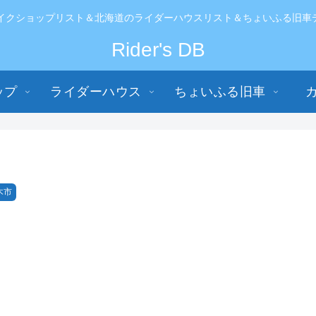
イクショップリスト＆北海道のライダーハウスリスト＆ちょいふる旧車データ
Rider's DB
ップ
ライダーハウス
ちょいふる旧車
木市