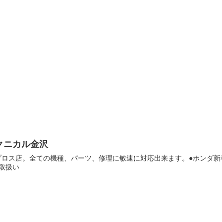
クニカル金沢
プロス店。全ての機種、パーツ、修理に敏速に対応出来ます。●ホンダ新
取扱い