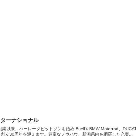
ンターナショナル
創業以来、ハーレーダビットソンを始め BuellやBMW Motorrad、D
日、創立30周年を迎えます。豊富なノウハウ、新潟県内を網羅した充実...