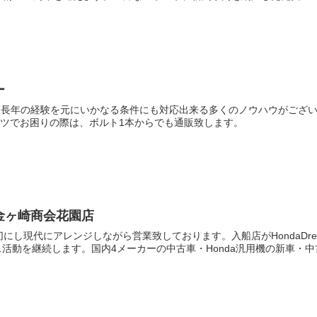
ー
 では、長年の経験を元にいかなる条件にも対応出来る多くのノウハウがござ
ーツでお困りの際は、ボルト1本からでも通販致します。
金ヶ崎商会花園店
切にし現代にアレンジしながら営業致しております。入船店がHondaD
活動を継続します。国内4メーカーの中古車・Honda汎用機の新車・中古