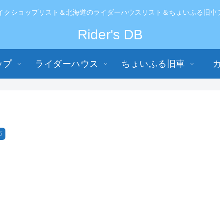
イクショップリスト＆北海道のライダーハウスリスト＆ちょいふる旧車データ
Rider's DB
ップ
ライダーハウス
ちょいふる旧車
市