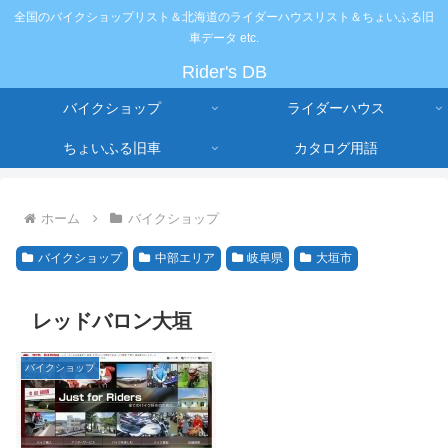
全国のバイクショップリスト＆北海道のライダーハウスリスト＆ちょいふる旧
車データ etc.
Rider's DB
バイクショップ
ライダーハウス
ちょいふる旧車
カタログ用語
ホーム
バイクショップ
バイクショップ
中部エリア
岐阜県
大垣市
レッドバロン大垣
バイクショップ