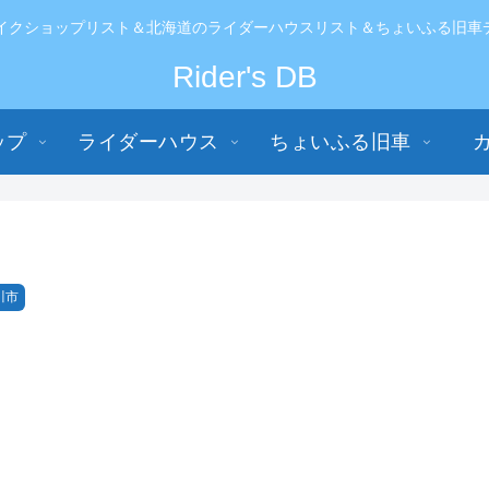
イクショップリスト＆北海道のライダーハウスリスト＆ちょいふる旧車データ
Rider's DB
ップ
ライダーハウス
ちょいふる旧車
川市