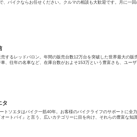
ccまで、バイクならお任せください。クルマの相談も大歓迎です。月に一
信
販売するレッドバロン。年間の販売台数12万台を突破した世界最大の販
車、往年の名車など、在庫台数がおよそ153万という豊富さも、ユーザー
エタ
オートソエタはバイク一筋40年。お客様のバイクライフのサポートに全
オートバイ』と言う、広いカテゴリーに目を向け、それらの豊富な知識を