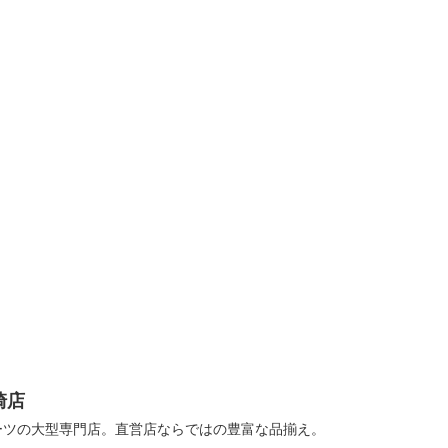
崎店
ーツの大型専門店。直営店ならではの豊富な品揃え。