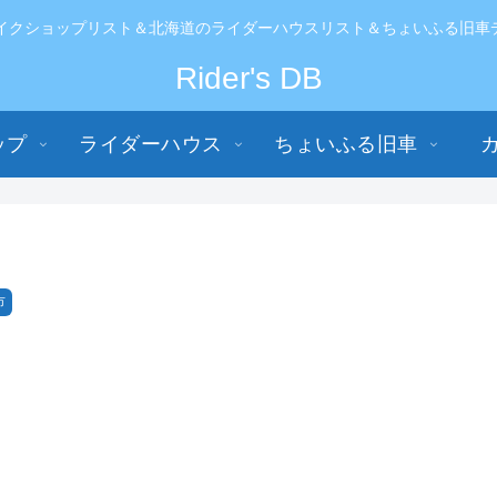
イクショップリスト＆北海道のライダーハウスリスト＆ちょいふる旧車データ
Rider's DB
ップ
ライダーハウス
ちょいふる旧車
市