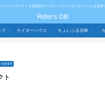
イクショップリスト＆北海道のライダーハウスリスト＆ちょいふる旧車データ
Rider's DB
ップ
ライダーハウス
ちょいふる旧車
佐世保市
クト