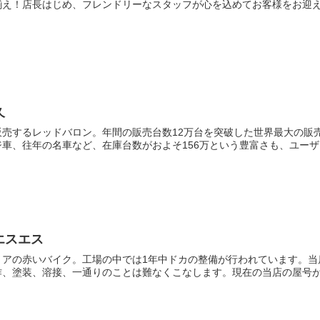
揃え！店長はじめ、フレンドリーなスタッフが心を込めてお客様をお迎
久
販売するレッドバロン。年間の販売台数12万台を突破した世界最大の販
車、往年の名車など、在庫台数がおよそ156万という豊富さも、ユーザー
エスエス
リアの赤いバイク。工場の中では1年中ドカの整備が行われています。当
、塗装、溶接、一通りのことは難なくこなします。現在の当店の屋号が表