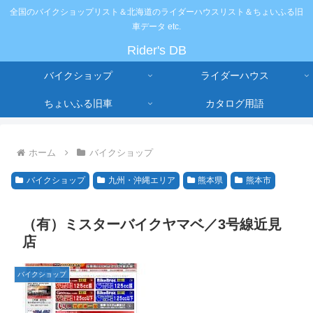
全国のバイクショップリスト＆北海道のライダーハウスリスト＆ちょいふる旧
車データ etc.
Rider's DB
バイクショップ
ライダーハウス
ちょいふる旧車
カタログ用語
ホーム
バイクショップ
バイクショップ
九州・沖縄エリア
熊本県
熊本市
（有）ミスターバイクヤマベ／3号線近見
店
バイクショップ