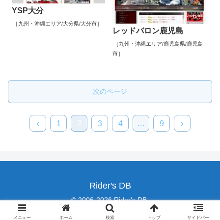
YSP大分
［九州・沖縄エリア/大分県/大分市］
レッドバロン鹿児島
［九州・沖縄エリア/鹿児島県/鹿児島
市］
次のページ
1
2
3
4
…
9
Rider's DB
© 2006-2026 Rider's DB.
メニュー
ホーム
検索
トップ
サイドバー