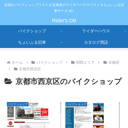
全国のバイクショップリスト＆北海道のライダーハウスリスト＆ちょいふる旧
車データ etc.
Rider's DB
バイクショップ
ライダーハウス
ちょいふる旧車
カタログ用語
ホーム
バイクショップ
関西エリア
京都府
京都市西京区
京都市西京区のバイクショップ
バイクショップ
バイクショップ