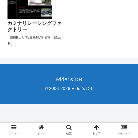
カミナリレーシングファ
クトリー
［関東エリア/群馬県/富岡市（群馬
県）］
Rider's DB
© 2006-2026 Rider's DB.
メニュー
ホーム
検索
トップ
サイドバー