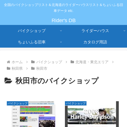
全国のバイクショップリスト＆北海道のライダーハウスリスト＆ちょいふる旧
車データ etc.
Rider's DB
バイクショップ
ライダーハウス
ちょいふる旧車
カタログ用語
ホーム
バイクショップ
北海道・東北エリア
秋田県
秋田市
秋田市のバイクショップ
バイクショップ
バイクショップ