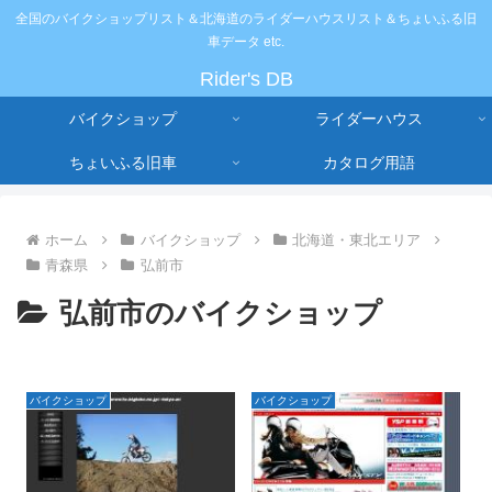
全国のバイクショップリスト＆北海道のライダーハウスリスト＆ちょいふる旧
車データ etc.
Rider's DB
バイクショップ
ライダーハウス
ちょいふる旧車
カタログ用語
ホーム
バイクショップ
北海道・東北エリア
青森県
弘前市
弘前市のバイクショップ
バイクショップ
バイクショップ